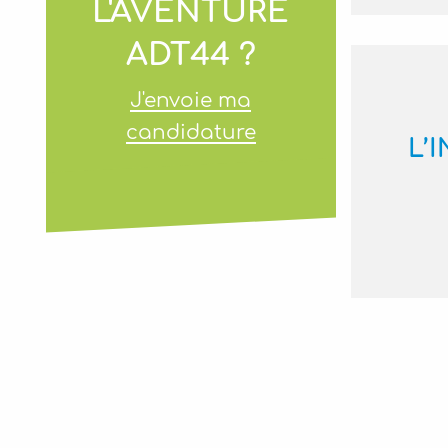
L'AVENTURE
ADT44 ?
J'envoie ma
candidature
L’