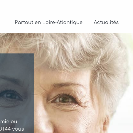
Partout en Loire-Atlantique
Actualités
omie ou
tlantique
se sentir
ou non et
ADT44 vous
ur. Vous
ls,
dante