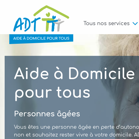
Tous nos services
Aide à Domicile
Aide à Domicile
Aide à Domicile
Aide à Domicile
pour tous
pour tous
pour tous
pour tous
Personnes âgées
Handicap
Familles
Aidants familiaux
Vous êtes une personne âgée en perte d’auton
Vous êtes en situation de handicap, ADT Loire A
Concilier vie personnelle et vie professionnelle, 
Vous aidez, accompagnez à titre professionnel 
non et souhaitez rester vivre à votre domicile. 
vous accompagne à votre domicile et à l’extérie
soutenu lors d’une épreuve, recevoir des consei
de façon régulière ou non une personne dépen