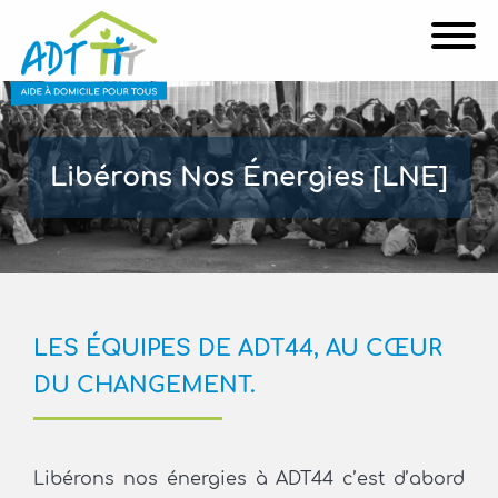
Affi
Libérons Nos Énergies [LNE]
LES ÉQUIPES DE ADT44, AU CŒUR
DU CHANGEMENT.
Libérons nos énergies à ADT44 c’est d’abord