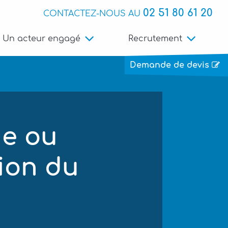
02 51 80 61 20
CONTACTEZ-NOUS AU
Un acteur engagé
Recrutement
Demande de devis
de ou
tion du