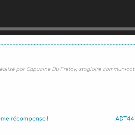
éalisé par Capucine Du Fretay, stagiaire communicat
ème récompense !
ADT44 